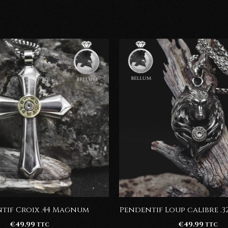
tif Croix .44 Magnum
Pendentif Loup calibre .32 
€
49.99
€
49.99
TTC
TTC