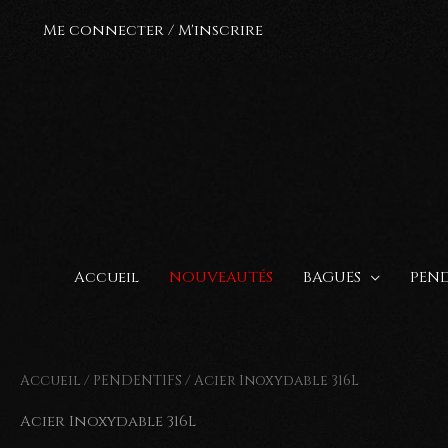
Aller
Me connecter / M'inscrire
au
contenu
Accueil
NOUVEAUTÉS
BAGUES
PEND
Accueil
/
PENDENTIFS
/ Acier Inoxydable 316L
Acier Inoxydable 316L