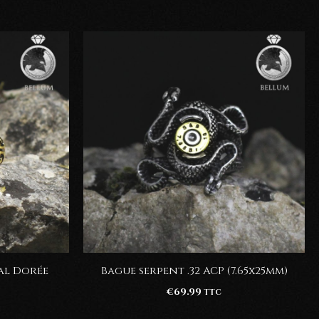
ial Dorée
Bague serpent .32 ACP (7.65x25mm)
€
69.99
TTC