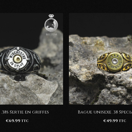
.38s Sertie en griffes
Bague unisexe .38 Spec
€
69.99
€
49.99
TTC
TTC