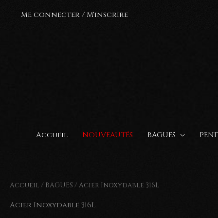
Aller
Me connecter / M'inscrire
au
contenu
Accueil
NOUVEAUTÉS
BAGUES
PEND
Accueil
/
BAGUES
/ Acier Inoxydable 316L
Acier Inoxydable 316L