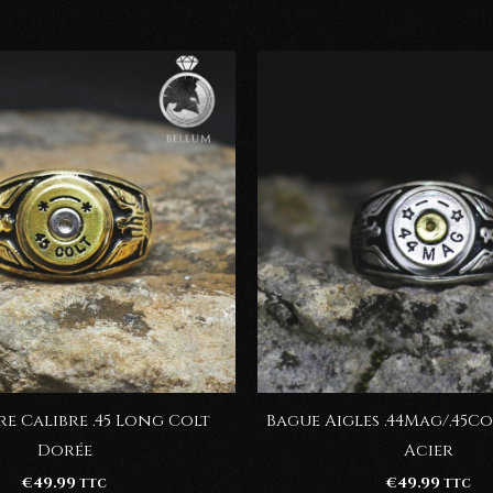
re Calibre .45 Long Colt
Bague Aigles .44Mag/.45C
Dorée
Acier
€
49.99
€
49.99
TTC
TTC