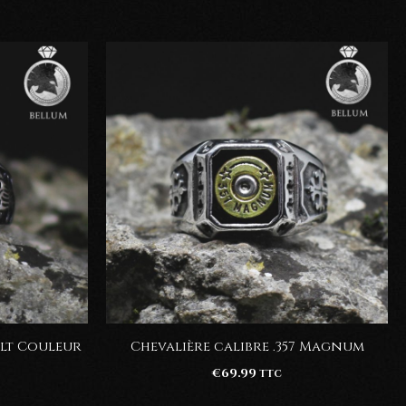
olt Couleur
Chevalière calibre .357 Magnum
€
69.99
TTC