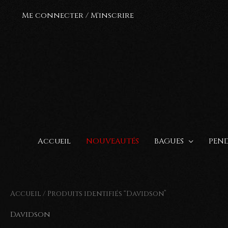
Aller
Me connecter / M'inscrire
au
contenu
Accueil
NOUVEAUTÉS
BAGUES
PEND
Accueil
/ Produits identifiés “Davidson”
Davidson