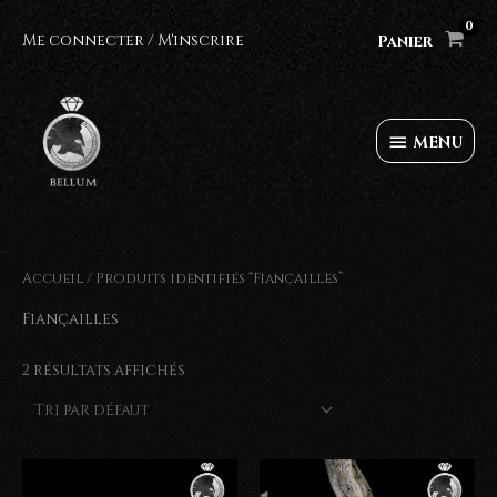
Aller
au
Me connecter / M'inscrire
Panier
contenu
MENU
MENU
Accueil
/ Produits identifiés “Fiançailles”
Fiançailles
2 résultats affichés