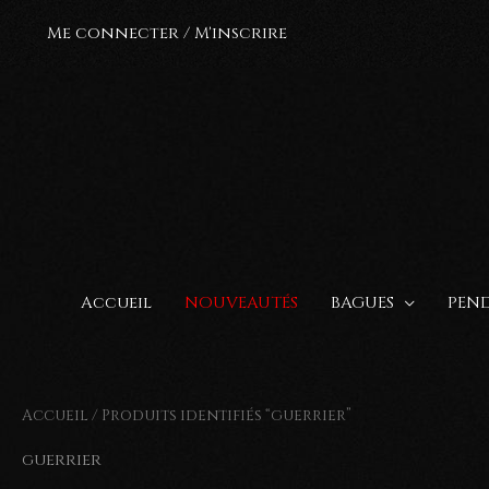
Aller
Me connecter / M'inscrire
au
contenu
Accueil
NOUVEAUTÉS
BAGUES
PEND
Accueil
/ Produits identifiés “guerrier”
guerrier