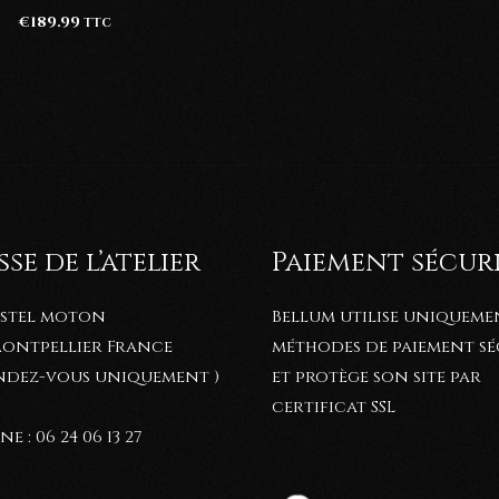
€
189.99
TTC
se de l’atelier
Paiement sécur
astel moton
Bellum utilise uniqueme
 Montpellier France
méthodes de paiement sé
endez-vous uniquement )
et protège son site par
certificat SSL
e : 06 24 06 13 27