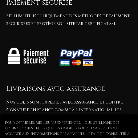
Paiement sécurisé
Bellum utilise uniquement des méthodes de paiement
sécurisées et protège son site par certificat SSL
Livraisons avec assurance
Nos colis sont expédiés avec assurance et contre
signature en France comme à l’international. Les
commandes sont généralement expédiées entre 2 et
Pour offrir les meilleures expériences, nous utilisons des
5
jours après réception du paiement. Elles sont
technologies telles que les cookies pour stocker et/ou
expédiées via colissimo ou par lettre recommandée.
accéder aux informations des appareils. Le fait de consentir à