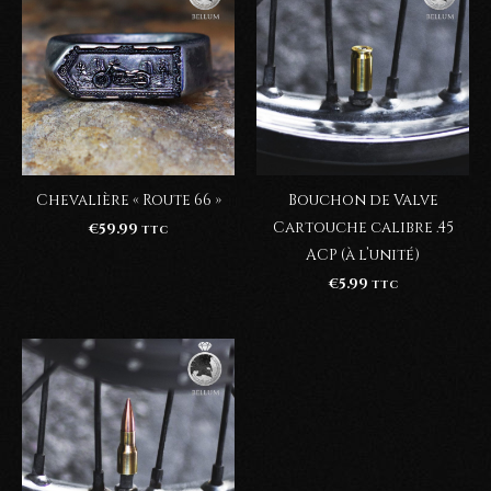
Chevalière « Route 66 »
Bouchon de Valve
Cartouche calibre .45
€
59.99
TTC
ACP (à l’unité)
€
5.99
TTC