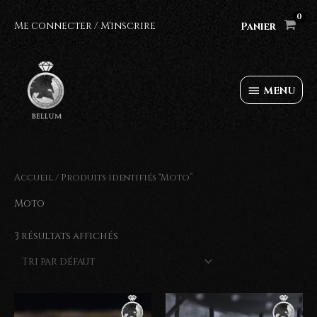
Aller
au
Me connecter / M'inscrire
Panier
contenu
MENU
MENU
Accueil
/ Produits identifiés “Moto”
Moto
3 résultats affichés