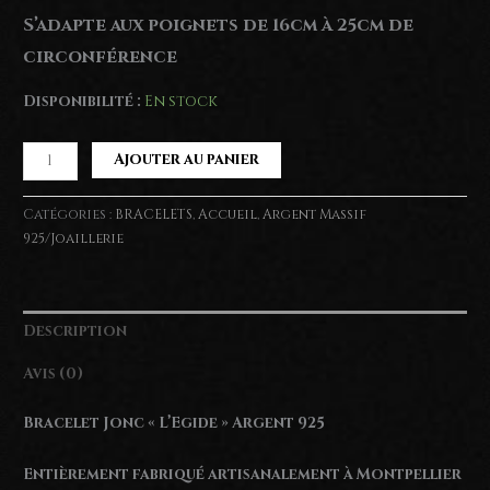
S’adapte aux poignets de 16cm à 25cm de
circonférence
Disponibilité :
En stock
quantité
Ajouter au panier
de
Bracelet
Catégories :
BRACELETS
,
Accueil
,
Argent Massif
Jonc
925/Joaillerie
"L'Egide"
Argent
925
Description
Avis (0)
Bracelet Jonc « L’Egide » Argent 925
Entièrement fabriqué artisanalement à Montpellier