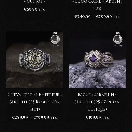
« Custos »
« Le Corsaire » (Argent
925)
€
69.99
TTC
Plage
€
249.99
–
€
799.99
TTC
de
prix :
€249.99
à
€799.99
Bague « Séraphin »
Chevalière « l’Empereur »
(Argent 925 / Zircon
(Argent 925 Bronze/Or
Cubique)
18ct)
Plage
€
199.99
€
289.99
–
€
799.99
TTC
TTC
de
prix :
€289.99