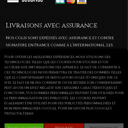
Livraisons avec assurance
Nos colis sont expédiés avec assurance et contre
signature en France comme à l’international. Les
commandes sont généralement expédiées entre 2 et
Pour offrir les meilleures expériences, nous utilisons des
5
jours après réception du paiement. Elles sont
technologies telles que les cookies pour stocker et/ou
expédiées via colissimo ou par lettre recommandée.
accéder aux informations des appareils. Le fait de consentir à
ces technologies nous permettra de traiter des données telles
que le comportement de navigation ou les ID uniques sur ce
site. Le fait de ne pas consentir ou de retirer son consentement
peut avoir un effet négatif sur certaines caractéristiques et
fonctions. Vos données personnelles peuvent être utilisées pour
la personnalisation des publicités. Les cookies peuvent
Copyright © | Tous droits réservés
également être utilisés pour des publicités personnalisées et
non personnalisées Google. Pour en savoir plus
Google’s
Privacy & Terms