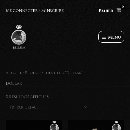
Aller
au
Me connecter / M'inscrire
Panier
contenu
MENU
MENU
Accueil
/ Produits identifiés “Dollar”
Dollar
8 résultats affichés