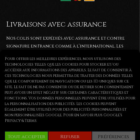
Livraisons avec assurance
Nos colis sont expédiés avec assurance et contre
signature en France comme à l’international. Les
commandes sont généralement expédiées entre 2 et
Pour offrir les meilleures expériences, nous utilisons des
5
jours après réception du paiement. Elles sont
technologies telles que les cookies pour stocker et/ou
expédiées via colissimo ou par lettre recommandée.
accéder aux informations des appareils. Le fait de consentir à
ces technologies nous permettra de traiter des données telles
que le comportement de navigation ou les ID uniques sur ce
site. Le fait de ne pas consentir ou de retirer son consentement
peut avoir un effet négatif sur certaines caractéristiques et
fonctions. Vos données personnelles peuvent être utilisées pour
la personnalisation des publicités. Les cookies peuvent
Copyright © | Tous droits réservés
également être utilisés pour des publicités personnalisées et
non personnalisées Google. Pour en savoir plus
Google’s
Privacy & Terms
Tout accepter
Refuser
Préférences