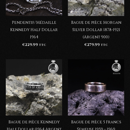
Pendentif/Médaille
Bague de pièce Morgan
Kennedy Half Dollar
Silver Dollar 1878-1921
1964
(Argent 900)
€
229.99
€
279.99
TTC
TTC
Bague de pièce Kennedy
Bague de pièce 5 Francs
Half Dollar (1964 Argent
Semeuse 1959 – 1969