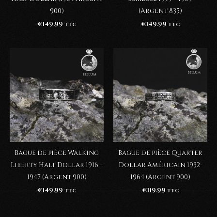
900)
(Argent 835)
€
149.99
€
149.99
TTC
TTC
Bague de pièce Walking
Bague de pièce Quarter
Liberty Half Dollar 1916 –
Dollar Américain 1932-
1947 (Argent 900)
1964 (Argent 900)
€
149.99
€
119.99
TTC
TTC