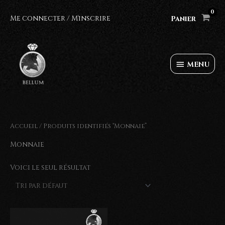
Aller
au
Me connecter / M'inscrire
Panier
contenu
MENU
MENU
Accueil
/ Produits identifiés “Monnaie”
Monnaie
Voici le seul résultat