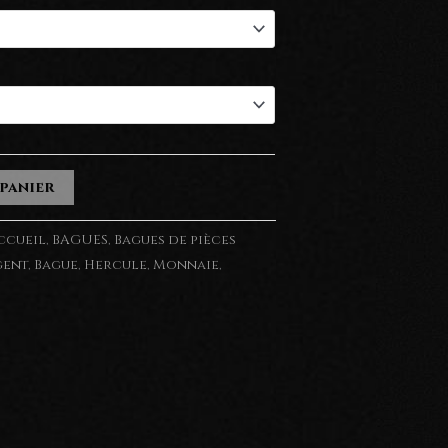
 panier
ccueil
,
BAGUES
,
Bagues de pièces
gent
,
Bague
,
Hercule
,
Monnaie
,