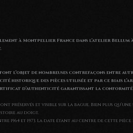
(Argent
900)
lement à Montpellier France dans l’atelier Bellum
e
.
 font l’objet de nombreuses contrefaçons entre autr
ité historique des pièces utilisée et par ce biais l’
rtificat d’authenticité garantissant la conformité
 sont préservés et visible sur la bague. Bien plus qu’u
stoire au doigt.
tre 1964 et 1973. La date étant au centre de cette pièce e