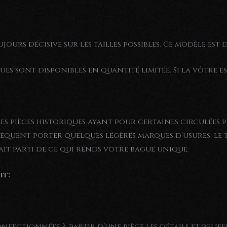
ujours décisive sur les tailles possibles. Ce modèle est d
gues sont disponibles en quantité limitée. Si la vôtre e
les pièces historiques ayant pour certaines circulées
équent porter quelques légères marques d’usures, le 
fait parti de ce qui rends votre bague unique.
it:
nfectionnées à partir d’une pièce les détails et relie