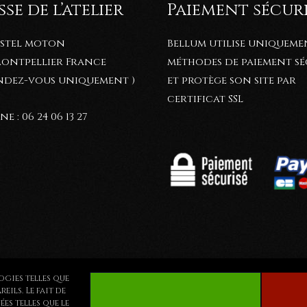
se de l’atelier
Paiement sécur
astel moton
Bellum utilise uniqueme
 Montpellier France
méthodes de paiement sé
endez-vous uniquement )
et protège son site par
certificat SSL
e : 06 24 06 13 27
ogies telles que
ils. Le fait de
es telles que le