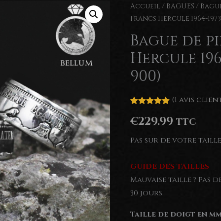
Accueil
/
BAGUES
/
Bague
Francs Hercule 1964-1973
Bague de pi
Hercule 196
900)
(
1
avis clien
Noté
1
5.00
€
229.99
sur 5
TTC
basé sur
notation
Pas sur de votre taill
client
GUIDE DES TAILLES
Mauvaise taille ? Pas 
30 jours.
Taille de doigt en mm