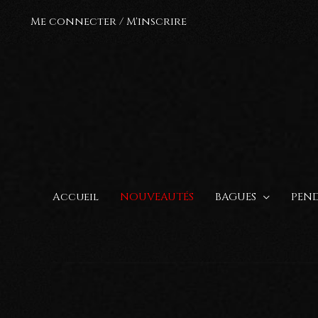
Aller
Me connecter / M'inscrire
au
contenu
Accueil
NOUVEAUTÉS
BAGUES
PEND