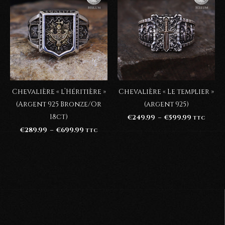
Chevalière « l’Héritière »
Chevalière « Le templier »
(Argent 925 Bronze/Or
(argent 925)
18ct)
Plage
€
249.99
–
€
599.99
TTC
de
Plage
€
289.99
–
€
699.99
TTC
prix :
de
€249.99
prix :
à
€289.99
€599.99
à
€699.99