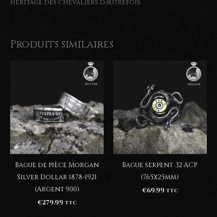
héritage des chevaliers d’autrefois.
Produits similaires
Bague de pièce Morgan
Bague serpent .32 ACP
Silver Dollar 1878-1921
(7.65x25mm)
(Argent 900)
€
69.99
TTC
€
279.99
TTC