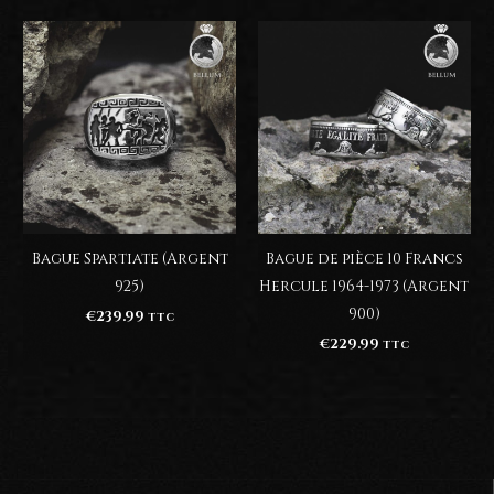
Bague Spartiate (Argent
Bague de pièce 10 Francs
925)
Hercule 1964-1973 (Argent
900)
€
239.99
TTC
€
229.99
TTC