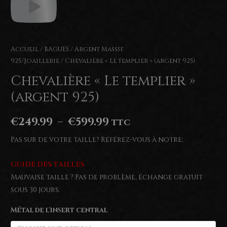
Accueil
/
BAGUES
/
Argent Massif
925/Joaillerie
/ Chevalière « Le templier » (argent 925)
Chevalière « Le templier »
(argent 925)
Plage
€
249.99
–
€
599.99
TTC
de
Pas sur de votre taille? Référez-vous à notre:
prix :
GUIDE DES TAILLES
€249.99
Mauvaise taille ? Pas de problème, échange gratuit
sous 30 jours.
à
Métal de l'insert central
€599.99