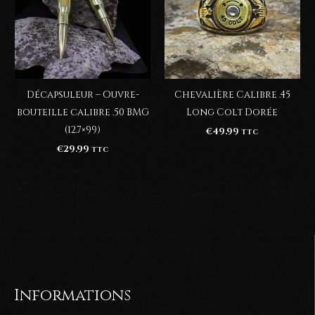
Décapsuleur – Ouvre-
Chevalière Calibre .45
bouteille calibre .50 BMG
Long Colt Dorée
(12.7×99)
€
49.99
TTC
€
29.99
TTC
Informations