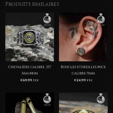
Produits similaires
Chevalière calibre .357
Boucles d’oreilles puce
Magnum
calibre 9mm
€
69.99
€
24.99
TTC
TTC