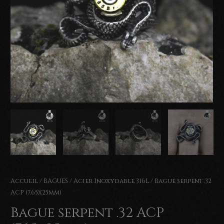
Accueil
/
BAGUES
/
Acier Inoxydable 316L
/ Bague serpent .32
ACP (7.65x25mm)
Bague serpent .32 ACP