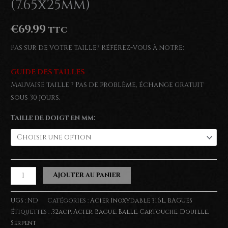
(7.65x25mm)
€
69.99
TTC
Pas sur de votre taille? Référez-vous à notre:
GUIDE DES TAILLES
Mauvaise taille ? Pas de problème, échange gratuit
sous 30 jours.
Taille de doigt en mm:
quantité
Ajouter au panier
de
Bague
UGS :
ND
Catégories :
Acier Inoxydable 316L
,
BAGUES
serpent
Étiquettes :
.32acp
,
Acier
,
Bague
,
Balle
,
Cartouche
,
Douille
,
Serpent
.32