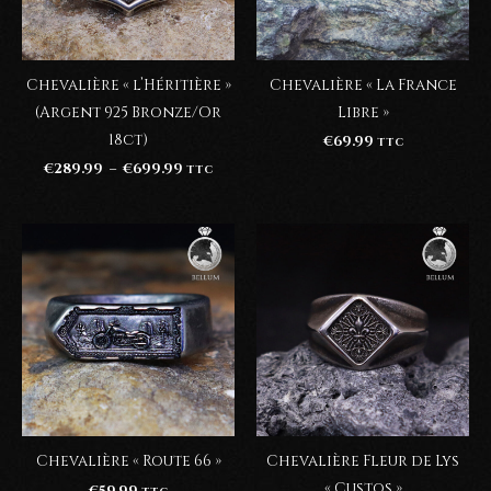
Chevalière « l’Héritière »
Chevalière « La France
(Argent 925 Bronze/Or
Libre »
18ct)
€
69.99
TTC
Plage
€
289.99
–
€
699.99
TTC
de
prix :
€289.99
à
€699.99
Chevalière « Route 66 »
Chevalière Fleur de Lys
« Custos »