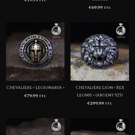
€
59.99
TTC
€
69.99
TTC
Chevalière « Legionarus »
Chevalière Lion « Rex
Leonis » (Argent 925)
€
79.99
TTC
€
299.99
TTC