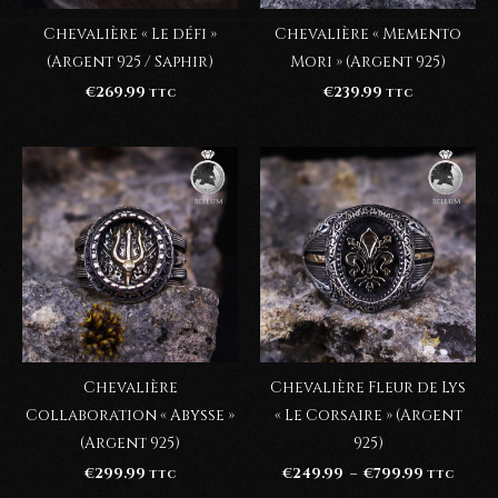
Chevalière « Le défi »
Chevalière « Memento
(Argent 925 / Saphir)
Mori » (Argent 925)
€
269.99
€
239.99
TTC
TTC
Chevalière
Chevalière Fleur de Lys
Collaboration « Abysse »
« Le Corsaire » (Argent
(Argent 925)
925)
Plage
€
299.99
€
249.99
–
€
799.99
TTC
TTC
de