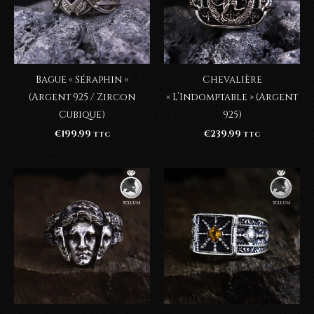
Bague « Séraphin »
Chevalière
(Argent 925 / Zircon
« L’Indomptable » (Argent
Cubique)
925)
€
199.99
€
239.99
TTC
TTC