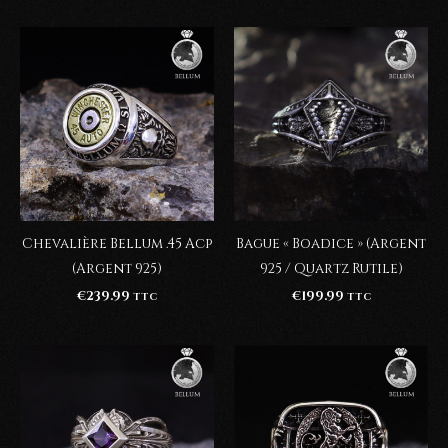
prix :
€249.99
à
€799.99
Chevalière Bellum .45 Acp
Bague « Boadice » (Argent
(Argent 925)
925 / Quartz Rutile)
€
239.99
€
199.99
TTC
TTC