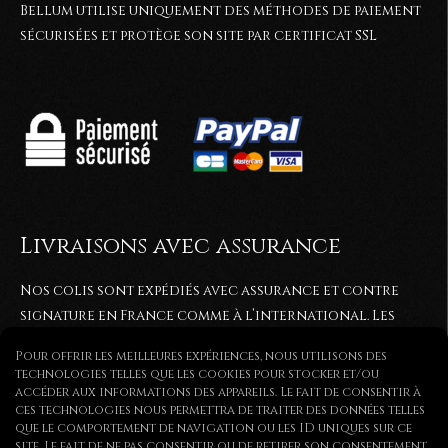
Bellum utilise uniquement des méthodes de paiement
sécurisées et protège son site par certificat SSL
Livraisons avec assurance
Nos colis sont expédiés avec assurance et contre
signature en France comme à l’international. Les
commandes sont généralement expédiées entre 2 et
Pour offrir les meilleures expériences, nous utilisons des
5
jours après réception du paiement. Elles sont
technologies telles que les cookies pour stocker et/ou
expédiées via colissimo ou par lettre recommandée.
accéder aux informations des appareils. Le fait de consentir à
ces technologies nous permettra de traiter des données telles
que le comportement de navigation ou les ID uniques sur ce
site. Le fait de ne pas consentir ou de retirer son consentement