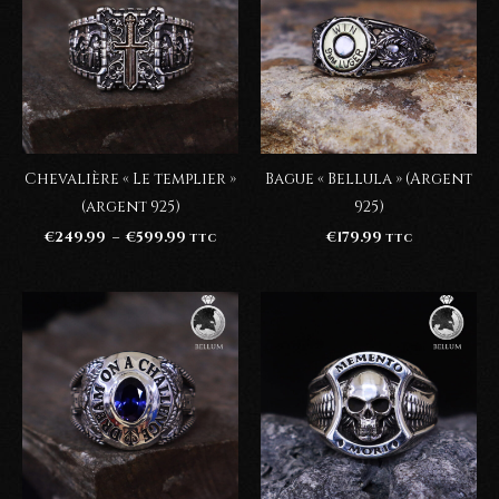
Chevalière « Le templier »
Bague « Bellula » (Argent
(argent 925)
925)
Plage
€
249.99
–
€
599.99
€
179.99
TTC
TTC
de
prix :
€249.99
à
€599.99