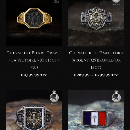
Chevalière Pierre Gravée
Chevalière « l’Empereur »
« La Victoire » (Or 18ct /
(Argent 925 Bronze/Or
750)
18ct)
Plage
€
4,199.99
€
289.99
–
€
799.99
TTC
TTC
de
prix :
€289.99
à
€799.99