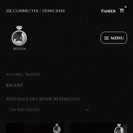
Aller
au
Me connecter / M'inscrire
Panier
contenu
MENU
MENU
Accueil
/ BAGUES
BAGUES
Affichage de 1–20 sur 40 résultats