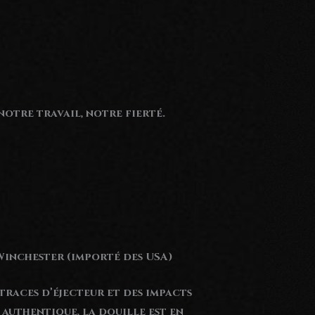
otre travail, notre fierté.
 Winchester (importé des USA)
 traces d’éjecteur et des impacts
authentique, la douille est en