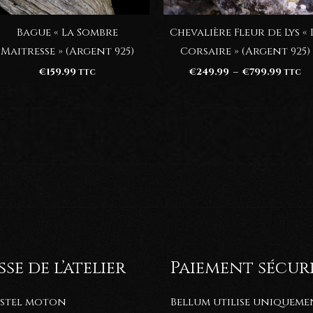
Bague « La Sombre
Chevalière Fleur de Lys « 
Maitresse » (Argent 925)
Corsaire » (Argent 925)
Plage
€
159.99
€
249.99
–
€
799.99
TTC
TTC
de
prix :
€249.
à
€799.
se de l’atelier
Paiement sécur
astel moton
Bellum utilise uniqueme