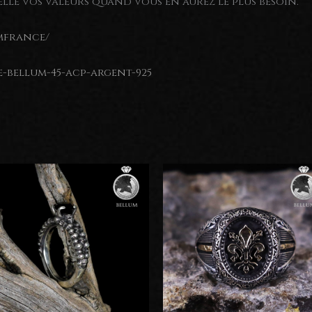
lle vos valeurs quand vous en aurez le plus besoin.
mfrance/
e-bellum-45-acp-argent-925