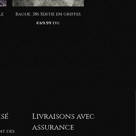
Le
Bague .38s Sertie en griffes
€
69.99
TTC
99
99
isé
Livraisons avec
assurance
nt des