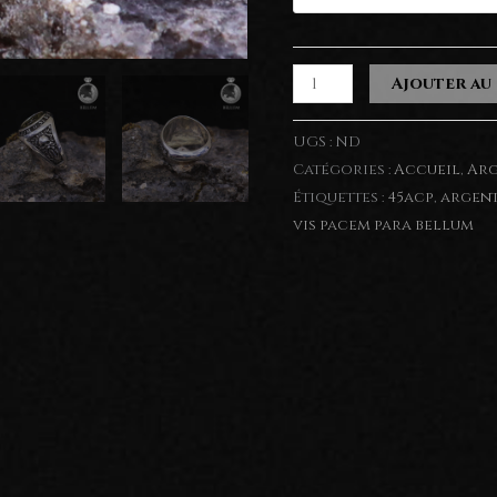
quantité
Ajouter au
de
Chevalière
UGS :
ND
Bellum
Catégories :
Accueil
,
Arg
.45
Étiquettes :
45acp
,
argen
vis pacem para bellum
Acp
(Argent
925)