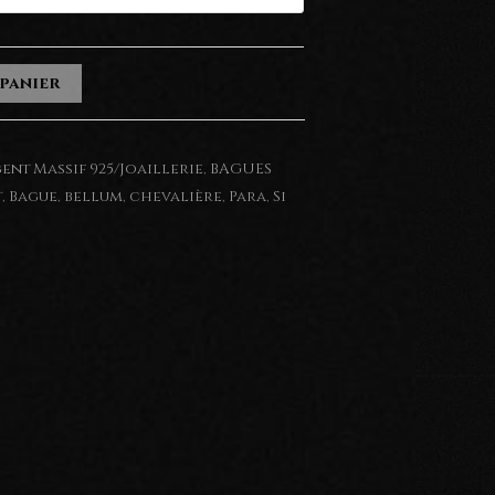
 panier
ent Massif 925/Joaillerie
,
BAGUES
t
,
Bague
,
bellum
,
chevalière
,
Para
,
Si