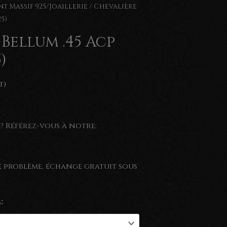
t Massif 925/Joaillerie
/ Chevalière
5)
Bellum .45 Acp
)
t)
e? Référez-vous à notre:
de problème, échange gratuit sous
: