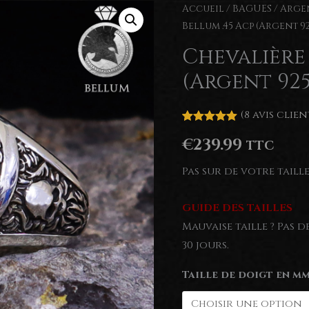
Accueil
/
BAGUES
/
Argen
Bellum .45 Acp (Argent 92
Chevalière 
(Argent 925
(
8
avis clien
Noté
8
5.00
€
239.99
sur 5
TTC
basé sur
notations
Pas sur de votre taill
client
GUIDE DES TAILLES
Mauvaise taille ? Pas 
30 jours.
Taille de doigt en mm