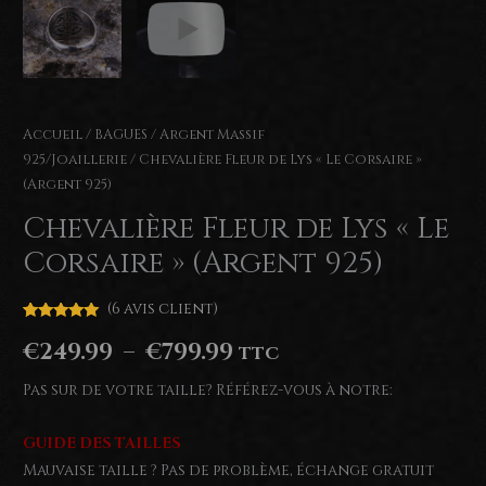
Accueil
/
BAGUES
/
Argent Massif
925/Joaillerie
/ Chevalière Fleur de Lys « Le Corsaire »
(Argent 925)
Chevalière Fleur de Lys « Le
Corsaire » (Argent 925)
(
6
avis client)
Noté
6
5.00
Plage
€
249.99
–
€
799.99
sur 5
TTC
basé sur
notations
de
client
Pas sur de votre taille? Référez-vous à notre:
prix :
GUIDE DES TAILLES
€249.99
Mauvaise taille ? Pas de problème, échange gratuit