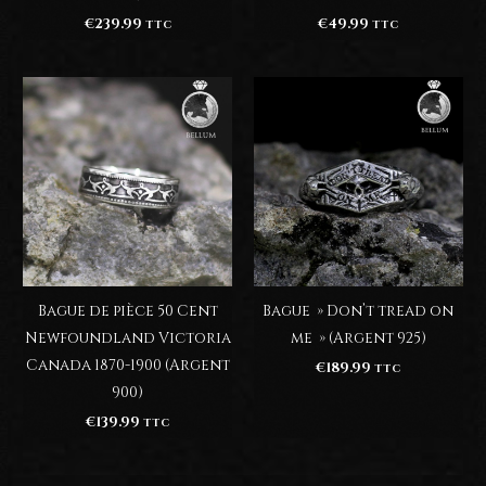
€
239.99
€
49.99
TTC
TTC
Bague de pièce 50 Cent
Bague » Don’t tread on
Newfoundland Victoria
me » (Argent 925)
Canada 1870-1900 (Argent
€
189.99
TTC
900)
€
139.99
TTC