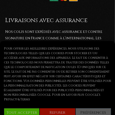
Livraisons avec assurance
Nos colis sont expédiés avec assurance et contre
signature en France comme à l’international. Les
commandes sont généralement expédiées entre 2 et
Pour offrir les meilleures expériences, nous utilisons des
5
jours après réception du paiement. Elles sont
technologies telles que les cookies pour stocker et/ou
expédiées via colissimo ou par lettre recommandée.
accéder aux informations des appareils. Le fait de consentir à
ces technologies nous permettra de traiter des données telles
que le comportement de navigation ou les ID uniques sur ce
site. Le fait de ne pas consentir ou de retirer son consentement
peut avoir un effet négatif sur certaines caractéristiques et
fonctions. Vos données personnelles peuvent être utilisées pour
la personnalisation des publicités. Les cookies peuvent
Copyright © | Tous droits réservés
également être utilisés pour des publicités personnalisées et
non personnalisées Google. Pour en savoir plus
Google’s
Privacy & Terms
Tout accepter
Refuser
Préférences